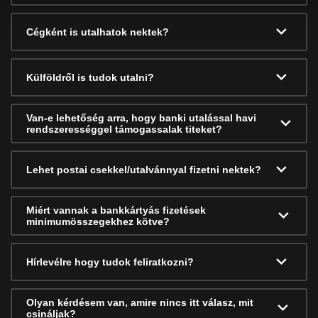
Cégként is utalhatok nektek?
Külföldről is tudok utalni?
Van-e lehetőség arra, hogy banki utalással havi
rendszerességgel támogassalak titeket?
Lehet postai csekkel/utalvánnyal fizetni nektek?
Miért vannak a bankkártyás fizetések
minimumösszegekhez kötve?
Hírlevélre hogy tudok feliratkozni?
Olyan kérdésem van, amire nincs itt válasz, mit
csináljak?