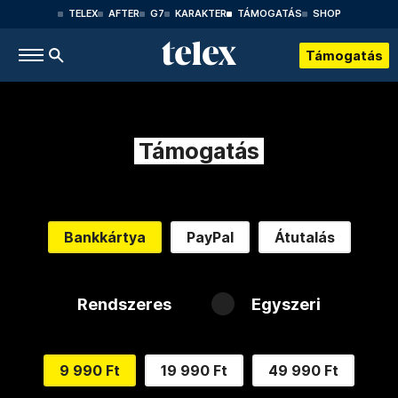
TELEX
AFTER
G7
KARAKTER
TÁMOGATÁS
SHOP
Támogatás
Támogatás
Bankkártya
PayPal
Átutalás
Rendszeres
Egyszeri
9 990 Ft
19 990 Ft
49 990 Ft