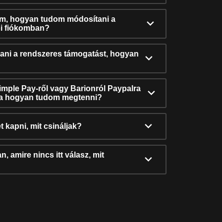
ám, hogyan tudom módosítani a
i fiókomban?
ni a rendszeres támogatást, hogyan
Simple Pay-ről vagy Barionról Paypalra
ra hogyan tudom megtenni?
t kapni, mit csináljak?
, amire nincs itt válasz, mit