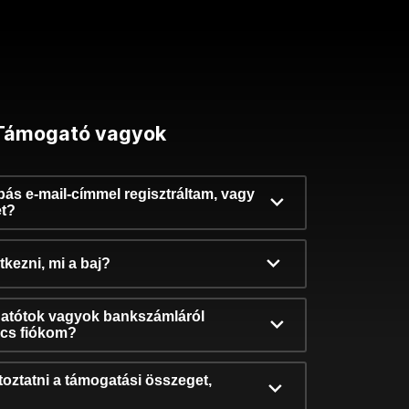
Támogató vagyok
ibás e-mail-címmel regisztráltam, vagy
et?
kezni, mi a baj?
atótok vagyok bankszámláról
incs fiókom?
oztatni a támogatási összeget,