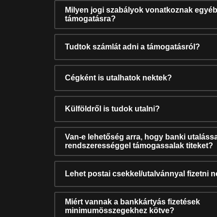
Milyen jogi szabályok vonatkoznak egyéb
támogatásra?
Tudtok számlát adni a támogatásról?
Cégként is utalhatok nektek?
Külföldről is tudok utalni?
Van-e lehetőség arra, hogy banki utalássa
rendszerességgel támogassalak titeket?
Lehet postai csekkel/utalvánnyal fizetni 
Miért vannak a bankkártyás fizetések
minimumösszegekhez kötve?