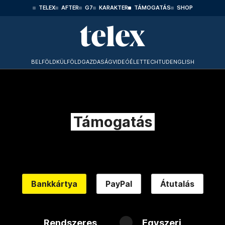
TELEX
AFTER
G7
KARAKTER
TÁMOGATÁS
SHOP
BELFÖLD
KÜLFÖLD
GAZDASÁG
VIDEÓ
ÉLET
TECHTUD
ENGLISH
Támogatás
Bankkártya
PayPal
Átutalás
Rendszeres
Egyszeri