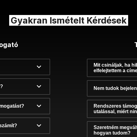
Gyakran Ismételt Kérdések
ogató
Mit csináljak, ha h
elfelejtettem a cím
k?
Nem tudok bejelent
támogatást?
Rendszeres támog
utalással, miért n
számít?
Szeretném megvált
hogyan tudom?