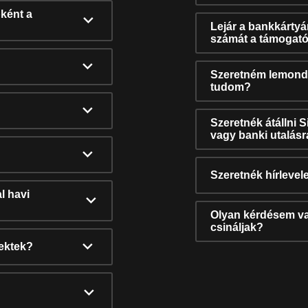
ként a
Lejár a bankkárty
számát a támogató
Szeretném lemonda
tudom?
Szeretnék átállni 
vagy banki utalás
Szeretnék hírlevele
l havi
Olyan kérdésem van
csináljak?
nektek?