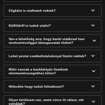
Cégként is utalhatok nektek?
Külföldről is tudok utalni?
Van-e lehetőség arra, hogy banki utalással havi
rendszerességgel támogassalak titeket?
Lehet postai csekkel/utalvánnyal fizetni nektek?
Miért vannak a bankkártyás fizetések
minimumösszegekhez kötve?
Hírlevélre hogy tudok feliratkozni?
Olyan kérdésem van, amire nincs itt válasz, mit
csináljak?