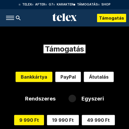
TELEX
AFTER
G7
KARAKTER
TÁMOGATÁS
SHOP
Támogatás
Támogatás
Bankkártya
PayPal
Átutalás
Rendszeres
Egyszeri
9 990 Ft
19 990 Ft
49 990 Ft