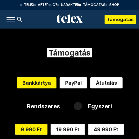
TELEX
AFTER
G7
KARAKTER
TÁMOGATÁS
SHOP
Támogatás
Támogatás
Bankkártya
PayPal
Átutalás
Rendszeres
Egyszeri
9 990 Ft
19 990 Ft
49 990 Ft