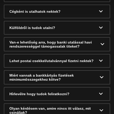
Cégként is utalhatok nektek?
Külföldről is tudok utalni?
Van-e lehetőség arra, hogy banki utalással havi
rendszerességgel támogassalak titeket?
Lehet postai csekkel/utalvánnyal fizetni nektek?
Miért vannak a bankkártyás fizetések
minimumösszegekhez kötve?
Hírlevélre hogy tudok feliratkozni?
Olyan kérdésem van, amire nincs itt válasz, mit
csináljak?