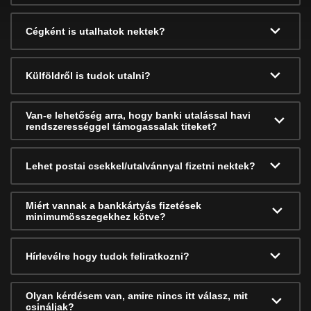
Cégként is utalhatok nektek?
Külföldről is tudok utalni?
Van-e lehetőség arra, hogy banki utalással havi
rendszerességgel támogassalak titeket?
Lehet postai csekkel/utalvánnyal fizetni nektek?
Miért vannak a bankkártyás fizetések
minimumösszegekhez kötve?
Hírlevélre hogy tudok feliratkozni?
Olyan kérdésem van, amire nincs itt válasz, mit
csináljak?