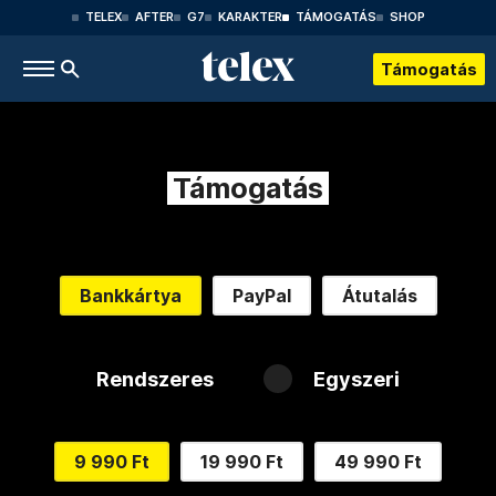
TELEX
AFTER
G7
KARAKTER
TÁMOGATÁS
SHOP
Támogatás
Támogatás
Bankkártya
PayPal
Átutalás
Rendszeres
Egyszeri
9 990 Ft
19 990 Ft
49 990 Ft