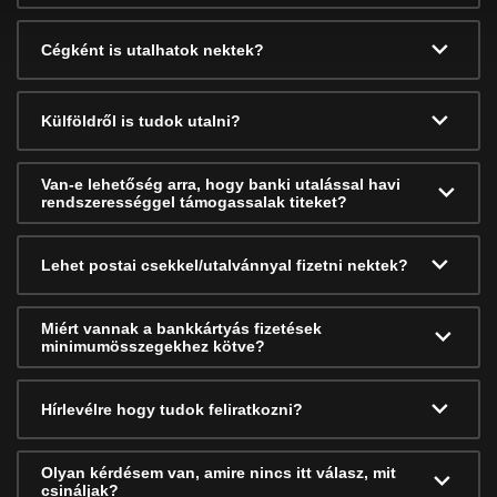
Cégként is utalhatok nektek?
Külföldről is tudok utalni?
Van-e lehetőség arra, hogy banki utalással havi
rendszerességgel támogassalak titeket?
Lehet postai csekkel/utalvánnyal fizetni nektek?
Miért vannak a bankkártyás fizetések
minimumösszegekhez kötve?
Hírlevélre hogy tudok feliratkozni?
Olyan kérdésem van, amire nincs itt válasz, mit
csináljak?