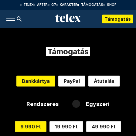
TELEX
AFTER
G7
KARAKTER
TÁMOGATÁS
SHOP
Támogatás
Támogatás
Bankkártya
PayPal
Átutalás
Rendszeres
Egyszeri
9 990 Ft
19 990 Ft
49 990 Ft