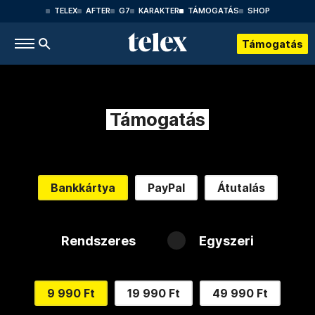
TELEX
AFTER
G7
KARAKTER
TÁMOGATÁS
SHOP
Támogatás
Támogatás
Bankkártya
PayPal
Átutalás
Rendszeres
Egyszeri
9 990 Ft
19 990 Ft
49 990 Ft