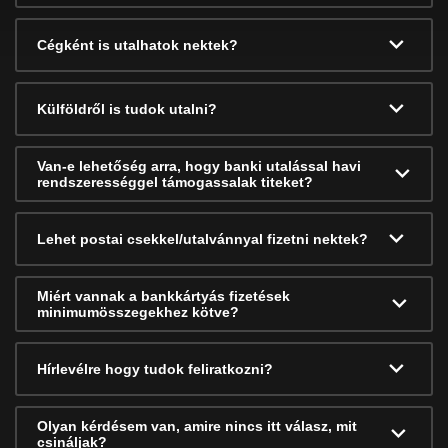
Cégként is utalhatok nektek?
Külföldről is tudok utalni?
Van-e lehetőség arra, hogy banki utalással havi
rendszerességgel támogassalak titeket?
Lehet postai csekkel/utalvánnyal fizetni nektek?
Miért vannak a bankkártyás fizetések
minimumösszegekhez kötve?
Hírlevélre hogy tudok feliratkozni?
Olyan kérdésem van, amire nincs itt válasz, mit
csináljak?