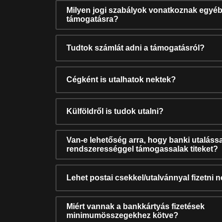
Milyen jogi szabályok vonatkoznak egyéb
támogatásra?
Tudtok számlát adni a támogatásról?
Cégként is utalhatok nektek?
Külföldről is tudok utalni?
Van-e lehetőség arra, hogy banki utalássa
rendszerességgel támogassalak titeket?
Lehet postai csekkel/utalvánnyal fizetni 
Miért vannak a bankkártyás fizetések
minimumösszegekhez kötve?