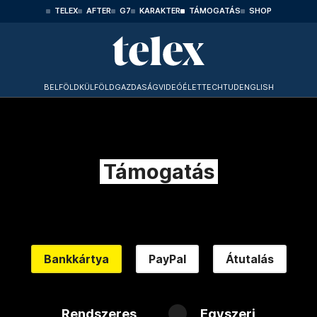
TELEX
AFTER
G7
KARAKTER
TÁMOGATÁS
SHOP
BELFÖLD
KÜLFÖLD
GAZDASÁG
VIDEÓ
ÉLET
TECHTUD
ENGLISH
Támogatás
Bankkártya
PayPal
Átutalás
Rendszeres
Egyszeri