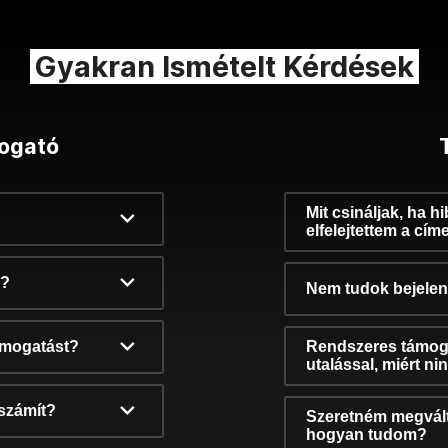
Gyakran Ismételt Kérdések
ogató
Mit csináljak, ha h
elfelejtettem a cím
k?
Nem tudok bejelent
támogatást?
Rendszeres támog
utalással, miért n
számít?
Szeretném megvált
hogyan tudom?