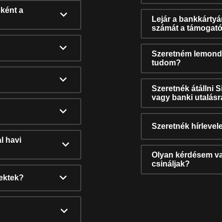
ként a
Lejár a bankkárty
számát a támogató
Szeretném lemonda
tudom?
Szeretnék átállni 
vagy banki utalás
Szeretnék hírlevele
l havi
Olyan kérdésem van
csináljak?
nektek?