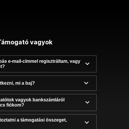
Támogató vagyok
ibás e-mail-címmel regisztráltam, vagy
et?
kezni, mi a baj?
atótok vagyok bankszámláról
incs fiókom?
oztatni a támogatási összeget,