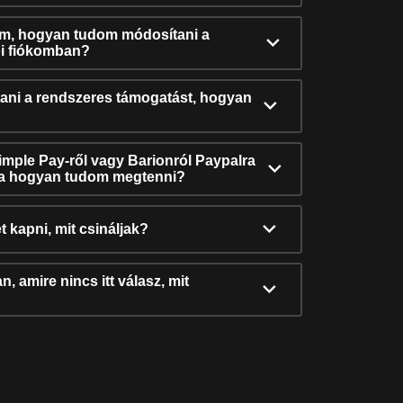
ám, hogyan tudom módosítani a
i fiókomban?
ni a rendszeres támogatást, hogyan
Simple Pay-ről vagy Barionról Paypalra
ra hogyan tudom megtenni?
t kapni, mit csináljak?
, amire nincs itt válasz, mit