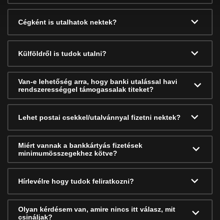
Cégként is utalhatok nektek?
Külföldről is tudok utalni?
Van-e lehetőség arra, hogy banki utalással havi
rendszerességgel támogassalak titeket?
Lehet postai csekkel/utalvánnyal fizetni nektek?
Miért vannak a bankkártyás fizetések
minimumösszegekhez kötve?
Hírlevélre hogy tudok feliratkozni?
Olyan kérdésem van, amire nincs itt válasz, mit
csináljak?