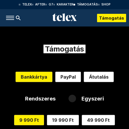
TELEX
AFTER
G7
KARAKTER
TÁMOGATÁS
SHOP
Támogatás
Támogatás
Bankkártya
PayPal
Átutalás
Rendszeres
Egyszeri
9 990 Ft
19 990 Ft
49 990 Ft