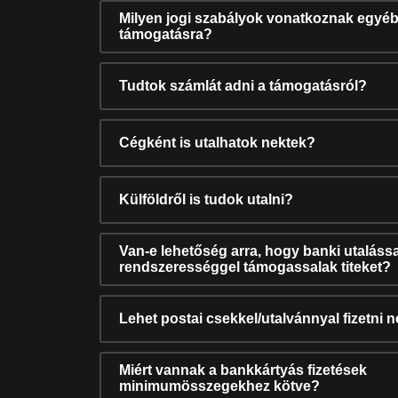
Milyen jogi szabályok vonatkoznak egyéb
támogatásra?
Tudtok számlát adni a támogatásról?
Cégként is utalhatok nektek?
Külföldről is tudok utalni?
Van-e lehetőség arra, hogy banki utalássa
rendszerességgel támogassalak titeket?
Lehet postai csekkel/utalvánnyal fizetni 
Miért vannak a bankkártyás fizetések
minimumösszegekhez kötve?