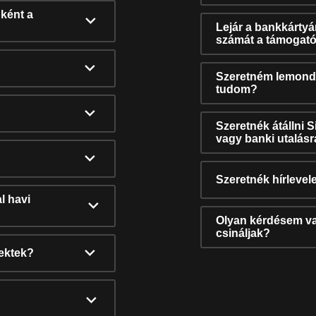
ként a
Lejár a bankkárty
számát a támogató
Szeretném lemonda
tudom?
Szeretnék átállni 
vagy banki utalás
Szeretnék hírlevele
l havi
Olyan kérdésem van
csináljak?
nektek?