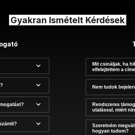
Gyakran Ismételt Kérdések
ogató
Mit csináljak, ha h
elfelejtettem a cím
k?
Nem tudok bejelent
támogatást?
Rendszeres támog
utalással, miért n
számít?
Szeretném megvált
hogyan tudom?