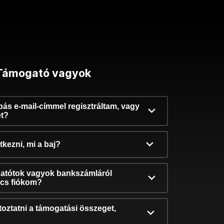
Támogató vagyok
ibás e-mail-címmel regisztráltam, vagy
et?
kezni, mi a baj?
atótok vagyok bankszámláról
incs fiókom?
oztatni a támogatási összeget,