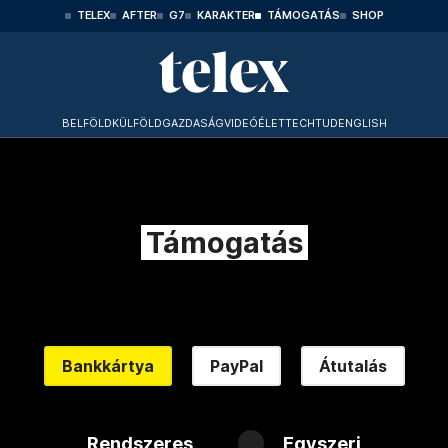
TELEX
AFTER
G7
KARAKTER
TÁMOGATÁS
SHOP
BELFÖLD
KÜLFÖLD
GAZDASÁG
VIDEÓ
ÉLET
TECHTUD
ENGLISH
Támogatás
Bankkártya
PayPal
Átutalás
Rendszeres
Egyszeri