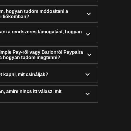
ám, hogyan tudom módosítani a
i fiókomban?
ni a rendszeres támogatást, hogyan
Simple Pay-ről vagy Barionról Paypalra
ra hogyan tudom megtenni?
t kapni, mit csináljak?
, amire nincs itt válasz, mit