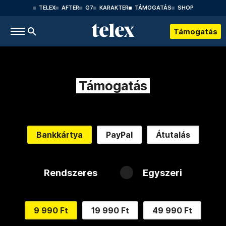
TELEX
AFTER
G7
KARAKTER
TÁMOGATÁS
SHOP
Támogatás
Támogatás
Bankkártya
PayPal
Átutalás
Rendszeres
Egyszeri
9 990 Ft
19 990 Ft
49 990 Ft