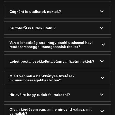
Cégként is utalhatok nektek?
Külföldről is tudok utalni?
Van-e lehetőség arra, hogy banki utalással havi
rendszerességgel támogassalak titeket?
Lehet postai csekkel/utalvánnyal fizetni nektek?
Miért vannak a bankkártyás fizetések
minimumösszegekhez kötve?
Hírlevélre hogy tudok feliratkozni?
Olyan kérdésem van, amire nincs itt válasz, mit
csináljak?