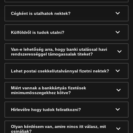
Cégként is utalhatok nektek?
Külföldről is tudok utalni?
Van-e lehetőség arra, hogy banki utalással havi
rendszerességgel támogassalak titeket?
Lehet postai csekkel/utalvánnyal fizetni nektek?
Miért vannak a bankkártyás fizetések
minimumösszegekhez kötve?
Hírlevélre hogy tudok feliratkozni?
Olyan kérdésem van, amire nincs itt válasz, mit
csináljak?