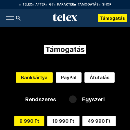
TELEX
AFTER
G7
KARAKTER
TÁMOGATÁS
SHOP
Támogatás
Támogatás
Bankkártya
PayPal
Átutalás
Rendszeres
Egyszeri
9 990 Ft
19 990 Ft
49 990 Ft