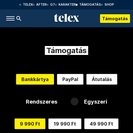
TELEX
AFTER
G7
KARAKTER
TÁMOGATÁS
SHOP
Támogatás
Támogatás
Bankkártya
PayPal
Átutalás
Rendszeres
Egyszeri
9 990 Ft
19 990 Ft
49 990 Ft