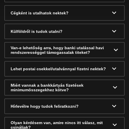
Cégként is utalhatok nektek?
Külföldről is tudok utalni?
Van-e lehetőség arra, hogy banki utalással havi
rendszerességgel támogassalak titeket?
Lehet postai csekkel/utalvánnyal fizetni nektek?
Miért vannak a bankkártyás fizetések
minimumösszegekhez kötve?
Hírlevélre hogy tudok feliratkozni?
Olyan kérdésem van, amire nincs itt válasz, mit
csináljak?