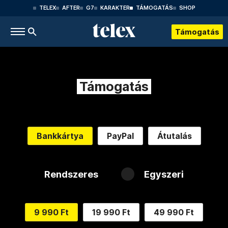
TELEX
AFTER
G7
KARAKTER
TÁMOGATÁS
SHOP
Támogatás
Támogatás
Bankkártya
PayPal
Átutalás
Rendszeres
Egyszeri
9 990 Ft
19 990 Ft
49 990 Ft