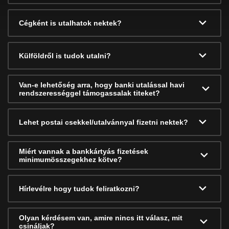
Cégként is utalhatok nektek?
Külföldről is tudok utalni?
Van-e lehetőség arra, hogy banki utalással havi
rendszerességgel támogassalak titeket?
Lehet postai csekkel/utalvánnyal fizetni nektek?
Miért vannak a bankkártyás fizetések
minimumösszegekhez kötve?
Hírlevélre hogy tudok feliratkozni?
Olyan kérdésem van, amire nincs itt válasz, mit
csináljak?