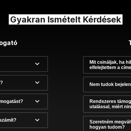
Gyakran Ismételt Kérdések
ogató
Mit csináljak, ha h
elfelejtettem a cím
k?
Nem tudok bejelent
támogatást?
Rendszeres támog
utalással, miért n
számít?
Szeretném megvált
hogyan tudom?