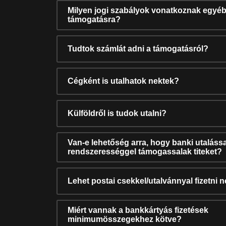
Milyen jogi szabályok vonatkoznak egyéb
támogatásra?
Tudtok számlát adni a támogatásról?
Cégként is utalhatok nektek?
Külföldről is tudok utalni?
Van-e lehetőség arra, hogy banki utalássa
rendszerességgel támogassalak titeket?
Lehet postai csekkel/utalvánnyal fizetni 
Miért vannak a bankkártyás fizetések
minimumösszegekhez kötve?