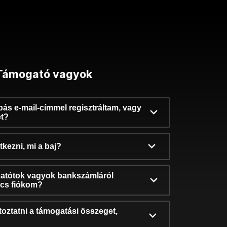
Támogató vagyok
ibás e-mail-címmel regisztráltam, vagy
et?
kezni, mi a baj?
atótok vagyok bankszámláról
incs fiókom?
oztatni a támogatási összeget,