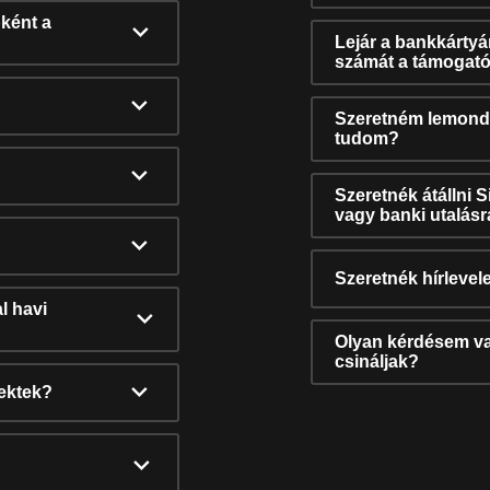
ként a
Lejár a bankkárty
számát a támogató
Szeretném lemonda
tudom?
Szeretnék átállni 
vagy banki utalás
Szeretnék hírlevele
l havi
Olyan kérdésem van
csináljak?
nektek?