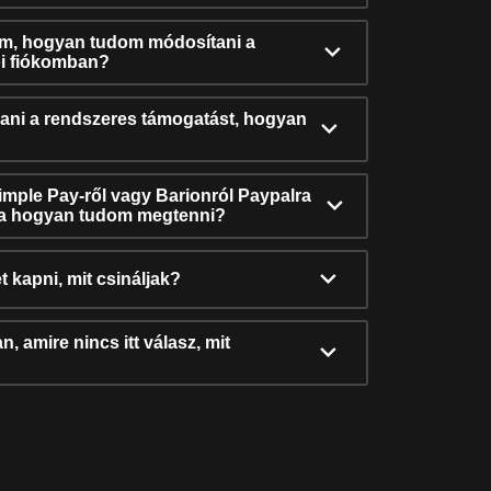
ám, hogyan tudom módosítani a
i fiókomban?
ni a rendszeres támogatást, hogyan
Simple Pay-ről vagy Barionról Paypalra
ra hogyan tudom megtenni?
t kapni, mit csináljak?
, amire nincs itt válasz, mit