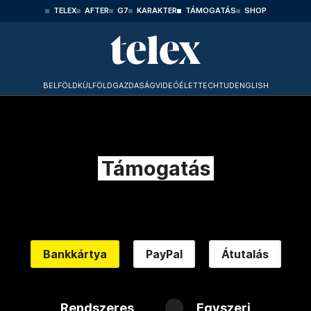
TELEX
AFTER
G7
KARAKTER
TÁMOGATÁS
SHOP
BELFÖLD
KÜLFÖLD
GAZDASÁG
VIDEÓ
ÉLET
TECHTUD
ENGLISH
Támogatás
Bankkártya
PayPal
Átutalás
Rendszeres
Egyszeri