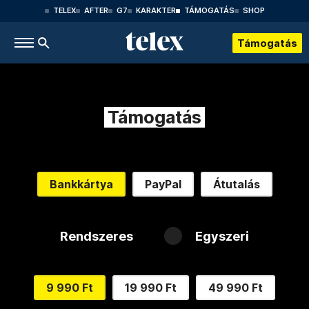
TELEX
AFTER
G7
KARAKTER
TÁMOGATÁS
SHOP
Támogatás
Támogatás
Bankkártya
PayPal
Átutalás
Rendszeres
Egyszeri
9 990 Ft
19 990 Ft
49 990 Ft