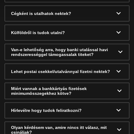
Cégként is utalhatok nektek?
Külföldről is tudok utalni?
Van-e lehetőség arra, hogy banki utalással havi
rendszerességgel támogassalak titeket?
Lehet postai csekkel/utalvánnyal fizetni nektek?
Miért vannak a bankkártyás fizetések
minimumösszegekhez kötve?
Hírlevélre hogy tudok feliratkozni?
Olyan kérdésem van, amire nincs itt válasz, mit
csináljak?