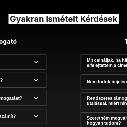
Gyakran Ismételt Kérdések
ogató
Mit csináljak, ha h
elfelejtettem a cím
k?
Nem tudok bejelent
támogatást?
Rendszeres támog
utalással, miért n
számít?
Szeretném megvált
hogyan tudom?