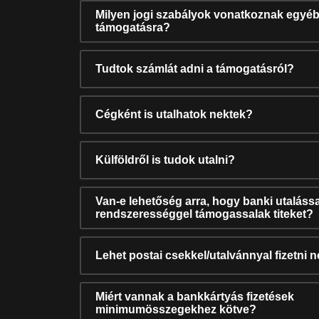
Milyen jogi szabályok vonatkoznak egyéb
támogatásra?
Tudtok számlát adni a támogatásról?
Cégként is utalhatok nektek?
Külföldről is tudok utalni?
Van-e lehetőség arra, hogy banki utalássa
rendszerességgel támogassalak titeket?
Lehet postai csekkel/utalvánnyal fizetni 
Miért vannak a bankkártyás fizetések
minimumösszegekhez kötve?