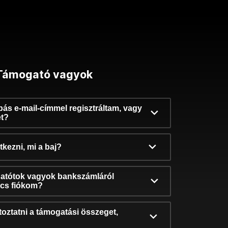
Támogató vagyok
ibás e-mail-címmel regisztráltam, vagy
et?
kezni, mi a baj?
atótok vagyok bankszámláról
incs fiókom?
oztatni a támogatási összeget,