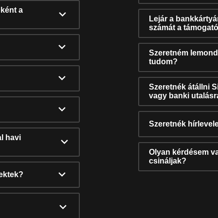
ként a
Lejár a bankkárty
számát a támogató
Szeretném lemonda
tudom?
Szeretnék átállni 
vagy banki utalás
Szeretnék hírlevele
l havi
Olyan kérdésem van
csináljak?
nektek?