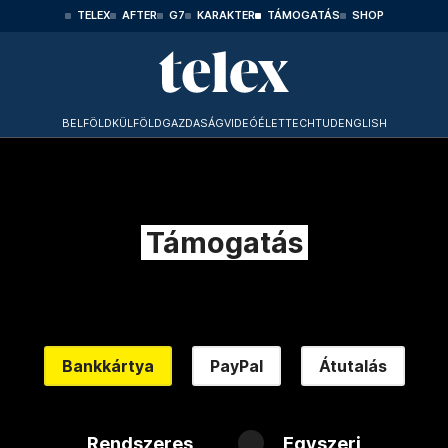
TELEX
AFTER
G7
KARAKTER
TÁMOGATÁS
SHOP
BELFÖLD
KÜLFÖLD
GAZDASÁG
VIDEÓ
ÉLET
TECHTUD
ENGLISH
Támogatás
Bankkártya
PayPal
Átutalás
Rendszeres
Egyszeri