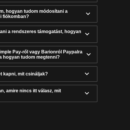
ám, hogyan tudom módosítani a
i fiókomban?
ni a rendszeres támogatást, hogyan
Simple Pay-ről vagy Barionról Paypalra
ra hogyan tudom megtenni?
t kapni, mit csináljak?
, amire nincs itt válasz, mit