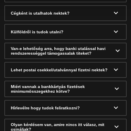
Cégként is utalhatok nektek?
Külföldről is tudok utalni?
Van-e lehetőség arra, hogy banki utalással havi
rendszerességgel támogassalak titeket?
Lehet postai csekkel/utalvánnyal fizetni nektek?
Miért vannak a bankkártyás fizetések
minimumösszegekhez kötve?
Hírlevélre hogy tudok feliratkozni?
Olyan kérdésem van, amire nincs itt válasz, mit
csináljak?