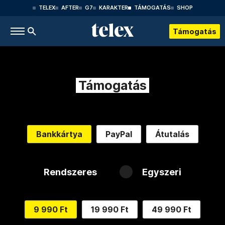
TELEX
AFTER
G7
KARAKTER
TÁMOGATÁS
SHOP
Támogatás
Támogatás
Bankkártya
PayPal
Átutalás
Rendszeres
Egyszeri
9 990 Ft
19 990 Ft
49 990 Ft