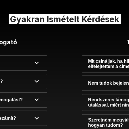
Gyakran Ismételt Kérdések
ogató
Mit csináljak, ha h
elfelejtettem a cím
k?
Nem tudok bejelent
támogatást?
Rendszeres támog
utalással, miért n
számít?
Szeretném megvált
hogyan tudom?