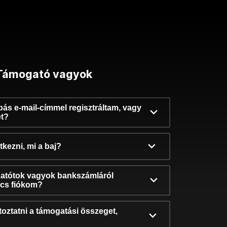
Támogató vagyok
ibás e-mail-címmel regisztráltam, vagy
et?
kezni, mi a baj?
atótok vagyok bankszámláról
incs fiókom?
oztatni a támogatási összeget,