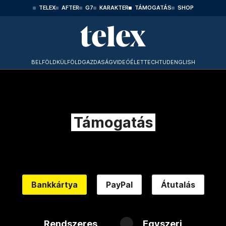
TELEX
AFTER
G7
KARAKTER
TÁMOGATÁS
SHOP
BELFÖLD
KÜLFÖLD
GAZDASÁG
VIDEÓ
ÉLET
TECHTUD
ENGLISH
Támogatás
Bankkártya
PayPal
Átutalás
Rendszeres
Egyszeri