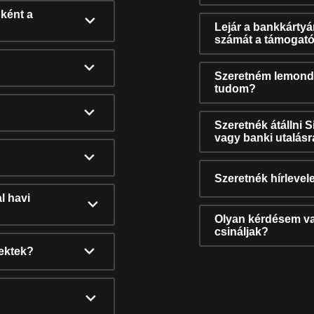
ként a
Lejár a bankkárty
számát a támogató
Szeretném lemonda
tudom?
Szeretnék átállni 
vagy banki utalás
Szeretnék hírlevele
l havi
Olyan kérdésem van
csináljak?
nektek?