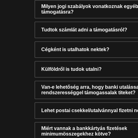
Milyen jogi szabályok vonatkoznak egyéb
támogatásra?
Tudtok számlát adni a támogatásról?
Cégként is utalhatok nektek?
Külföldről is tudok utalni?
Van-e lehetőség arra, hogy banki utalássa
rendszerességgel támogassalak titeket?
Lehet postai csekkel/utalvánnyal fizetni 
Miért vannak a bankkártyás fizetések
minimumösszegekhez kötve?