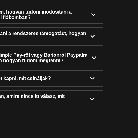
ám, hogyan tudom módosítani a
i fiókomban?
ni a rendszeres támogatást, hogyan
Simple Pay-ről vagy Barionról Paypalra
ra hogyan tudom megtenni?
t kapni, mit csináljak?
, amire nincs itt válasz, mit