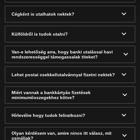
Cégként is utalhatok nektek?
Külföldről is tudok utalni?
Van-e lehetőség arra, hogy banki utalással havi
rendszerességgel támogassalak titeket?
Lehet postai csekkel/utalvánnyal fizetni nektek?
Miért vannak a bankkártyás fizetések
minimumösszegekhez kötve?
Hírlevélre hogy tudok feliratkozni?
Olyan kérdésem van, amire nincs itt válasz, mit
csináljak?