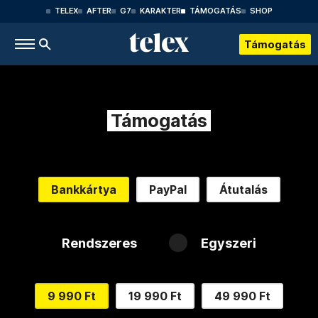
TELEX
AFTER
G7
KARAKTER
TÁMOGATÁS
SHOP
Támogatás
Támogatás
Bankkártya
PayPal
Átutalás
Rendszeres
Egyszeri
9 990 Ft
19 990 Ft
49 990 Ft