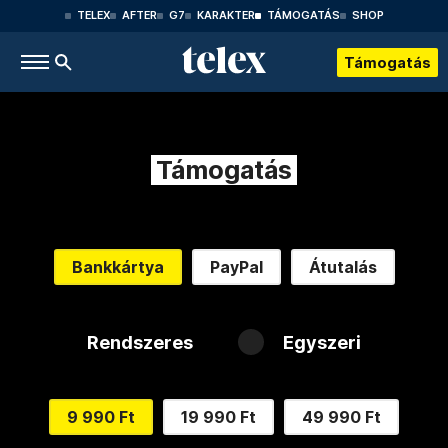
TELEX
AFTER
G7
KARAKTER
TÁMOGATÁS
SHOP
Támogatás
Támogatás
Bankkártya
PayPal
Átutalás
Rendszeres
Egyszeri
9 990 Ft
19 990 Ft
49 990 Ft