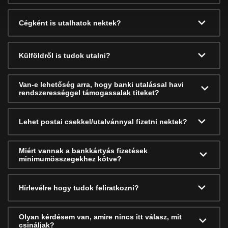
Cégként is utalhatok nektek?
Külföldről is tudok utalni?
Van-e lehetőség arra, hogy banki utalással havi
rendszerességgel támogassalak titeket?
Lehet postai csekkel/utalvánnyal fizetni nektek?
Miért vannak a bankkártyás fizetések
minimumösszegekhez kötve?
Hírlevélre hogy tudok feliratkozni?
Olyan kérdésem van, amire nincs itt válasz, mit
csináljak?