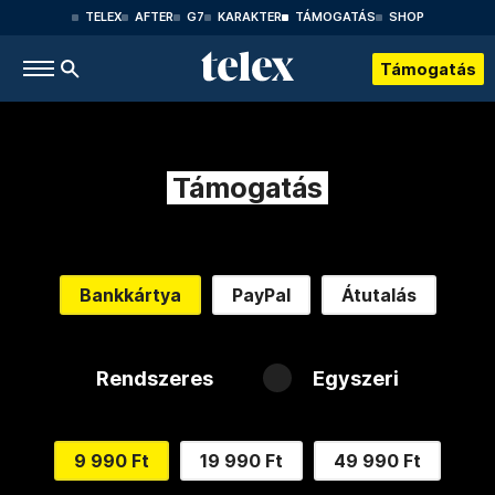
TELEX
AFTER
G7
KARAKTER
TÁMOGATÁS
SHOP
Támogatás
Támogatás
Bankkártya
PayPal
Átutalás
Rendszeres
Egyszeri
9 990 Ft
19 990 Ft
49 990 Ft