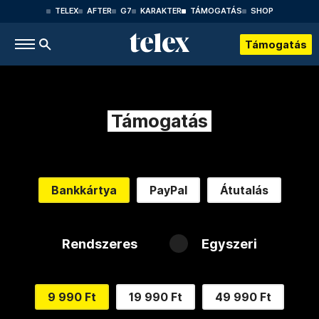
TELEX
AFTER
G7
KARAKTER
TÁMOGATÁS
SHOP
Támogatás
Támogatás
Bankkártya
PayPal
Átutalás
Rendszeres
Egyszeri
9 990 Ft
19 990 Ft
49 990 Ft