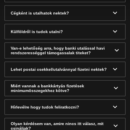
Cégként is utalhatok nektek?
Külföldről is tudok utalni?
Van-e lehetőség arra, hogy banki utalással havi
rendszerességgel támogassalak titeket?
Lehet postai csekkel/utalvánnyal fizetni nektek?
Miért vannak a bankkártyás fizetések
minimumösszegekhez kötve?
Hírlevélre hogy tudok feliratkozni?
Olyan kérdésem van, amire nincs itt válasz, mit
csináljak?