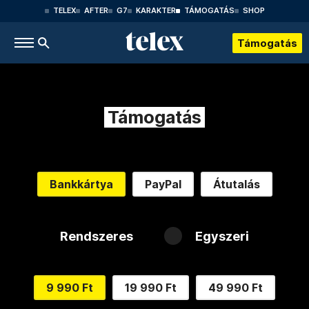
TELEX
AFTER
G7
KARAKTER
TÁMOGATÁS
SHOP
Támogatás
Támogatás
Bankkártya
PayPal
Átutalás
Rendszeres
Egyszeri
9 990 Ft
19 990 Ft
49 990 Ft