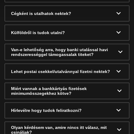
Cégként is utalhatok nektek?
Külföldről is tudok utalni?
Van-e lehetőség arra, hogy banki utalással havi
rendszerességgel támogassalak titeket?
Lehet postai csekkel/utalvánnyal fizetni nektek?
Miért vannak a bankkártyás fizetések
minimumösszegekhez kötve?
Hírlevélre hogy tudok feliratkozni?
Olyan kérdésem van, amire nincs itt válasz, mit
csináljak?