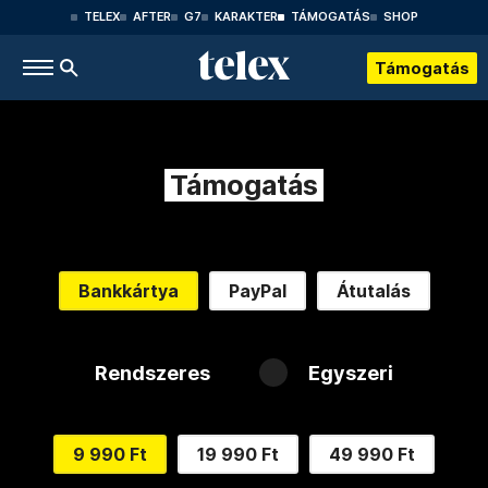
TELEX
AFTER
G7
KARAKTER
TÁMOGATÁS
SHOP
Támogatás
Támogatás
Bankkártya
PayPal
Átutalás
Rendszeres
Egyszeri
9 990 Ft
19 990 Ft
49 990 Ft