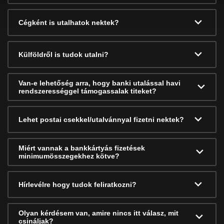
Cégként is utalhatok nektek?
Külföldről is tudok utalni?
Van-e lehetőség arra, hogy banki utalással havi
rendszerességgel támogassalak titeket?
Lehet postai csekkel/utalvánnyal fizetni nektek?
Miért vannak a bankkártyás fizetések
minimumösszegekhez kötve?
Hírlevélre hogy tudok feliratkozni?
Olyan kérdésem van, amire nincs itt válasz, mit
csináljak?