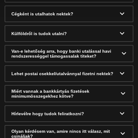
Cégként is utalhatok nektek?
Külföldről is tudok utalni?
Van-e lehetőség arra, hogy banki utalással havi
rendszerességgel támogassalak titeket?
Lehet postai csekkel/utalvánnyal fizetni nektek?
Miért vannak a bankkártyás fizetések
minimumösszegekhez kötve?
Hírlevélre hogy tudok feliratkozni?
Olyan kérdésem van, amire nincs itt válasz, mit
csináljak?