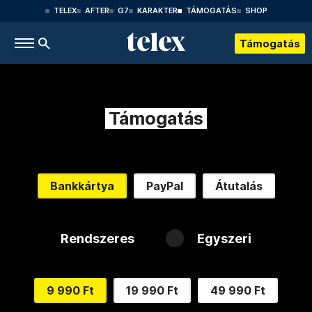
TELEX
AFTER
G7
KARAKTER
TÁMOGATÁS
SHOP
Támogatás
Támogatás
Bankkártya
PayPal
Átutalás
Rendszeres
Egyszeri
9 990 Ft
19 990 Ft
49 990 Ft