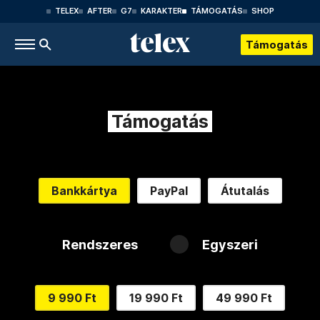
TELEX
AFTER
G7
KARAKTER
TÁMOGATÁS
SHOP
Támogatás
Támogatás
Bankkártya
PayPal
Átutalás
Rendszeres
Egyszeri
9 990 Ft
19 990 Ft
49 990 Ft