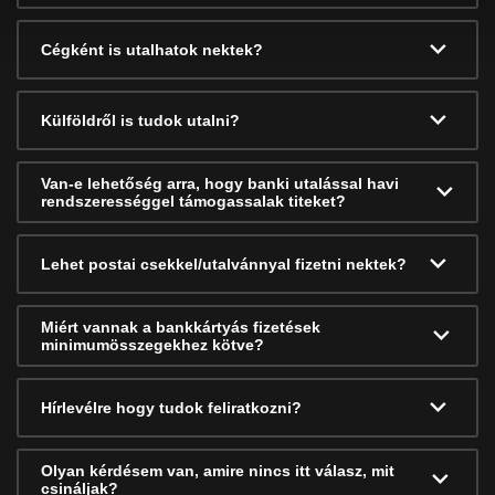
Cégként is utalhatok nektek?
Külföldről is tudok utalni?
Van-e lehetőség arra, hogy banki utalással havi
rendszerességgel támogassalak titeket?
Lehet postai csekkel/utalvánnyal fizetni nektek?
Miért vannak a bankkártyás fizetések
minimumösszegekhez kötve?
Hírlevélre hogy tudok feliratkozni?
Olyan kérdésem van, amire nincs itt válasz, mit
csináljak?