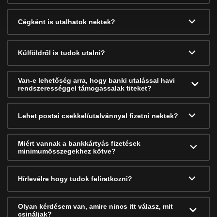
Cégként is utalhatok nektek?
Külföldről is tudok utalni?
Van-e lehetőség arra, hogy banki utalással havi
rendszerességgel támogassalak titeket?
Lehet postai csekkel/utalvánnyal fizetni nektek?
Miért vannak a bankkártyás fizetések
minimumösszegekhez kötve?
Hírlevélre hogy tudok feliratkozni?
Olyan kérdésem van, amire nincs itt válasz, mit
csináljak?