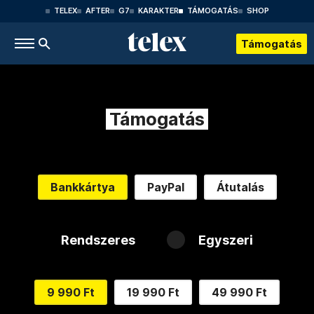
TELEX
AFTER
G7
KARAKTER
TÁMOGATÁS
SHOP
Támogatás
Támogatás
Bankkártya
PayPal
Átutalás
Rendszeres
Egyszeri
9 990 Ft
19 990 Ft
49 990 Ft