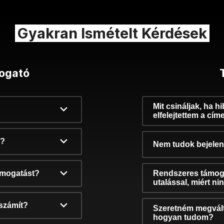
Gyakran Ismételt Kérdések
ogató
Mit csináljak, ha h
elfelejtettem a cím
k?
Nem tudok bejelent
támogatást?
Rendszeres támog
utalással, miért n
számít?
Szeretném megvált
hogyan tudom?