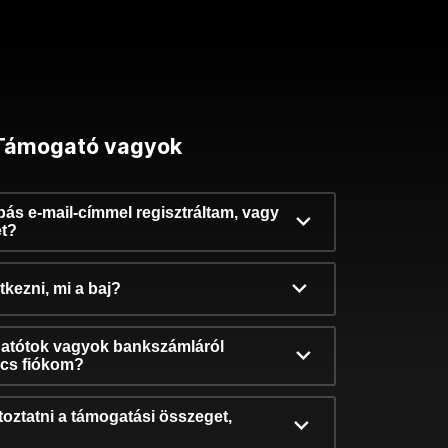
Támogató vagyok
ibás e-mail-címmel regisztráltam, vagy
et?
kezni, mi a baj?
atótok vagyok bankszámláról
incs fiókom?
oztatni a támogatási összeget,