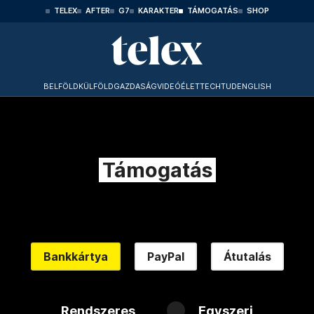
TELEX
AFTER
G7
KARAKTER
TÁMOGATÁS
SHOP
BELFÖLD
KÜLFÖLD
GAZDASÁG
VIDEÓ
ÉLET
TECHTUD
ENGLISH
Támogatás
Bankkártya
PayPal
Átutalás
Rendszeres
Egyszeri