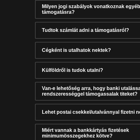
Milyen jogi szabályok vonatkoznak egyéb
támogatásra?
Tudtok számlát adni a támogatásról?
Cégként is utalhatok nektek?
Külföldről is tudok utalni?
Van-e lehetőség arra, hogy banki utalássa
rendszerességgel támogassalak titeket?
Lehet postai csekkel/utalvánnyal fizetni 
Miért vannak a bankkártyás fizetések
minimumösszegekhez kötve?