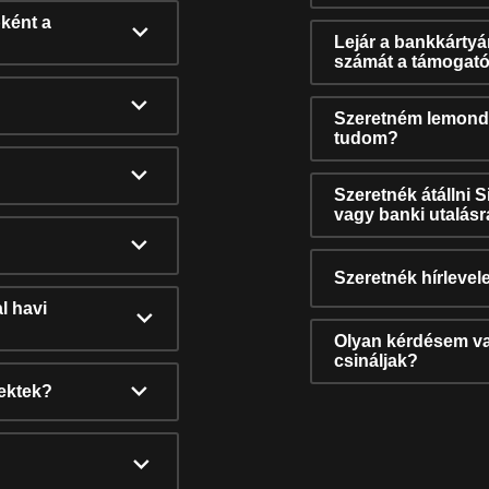
ként a
Lejár a bankkárty
számát a támogató
Szeretném lemonda
tudom?
Szeretnék átállni 
vagy banki utalás
Szeretnék hírlevele
l havi
Olyan kérdésem van
csináljak?
nektek?