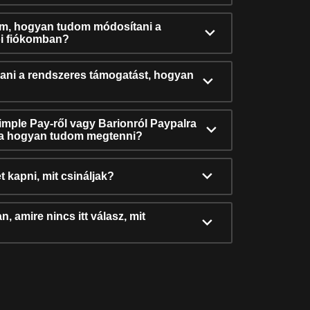
ám, hogyan tudom módosítani a
i fiókomban?
ni a rendszeres támogatást, hogyan
Simple Pay-ről vagy Barionról Paypalra
ra hogyan tudom megtenni?
t kapni, mit csináljak?
, amire nincs itt válasz, mit