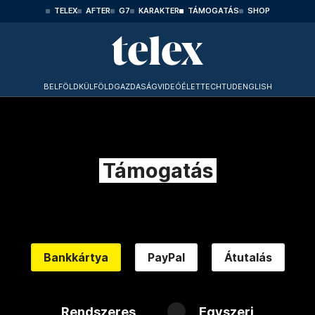
TELEX
AFTER
G7
KARAKTER
TÁMOGATÁS
SHOP
BELFÖLD
KÜLFÖLD
GAZDASÁG
VIDEÓ
ÉLET
TECHTUD
ENGLISH
Támogatás
Bankkártya
PayPal
Átutalás
Rendszeres
Egyszeri