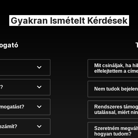
Gyakran Ismételt Kérdések
ogató
Mit csináljak, ha h
elfelejtettem a cím
k?
Nem tudok bejelent
támogatást?
Rendszeres támog
utalással, miért n
számít?
Szeretném megvált
hogyan tudom?