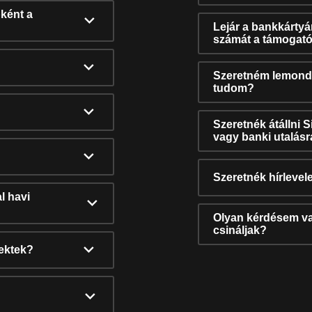
ként a
Lejár a bankkárty
számát a támogató
Szeretném lemonda
tudom?
Szeretnék átállni 
vagy banki utalás
Szeretnék hírlevele
l havi
Olyan kérdésem van
csináljak?
nektek?