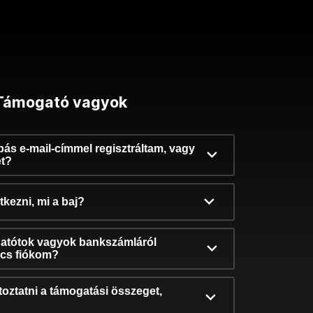
Támogató vagyok
ibás e-mail-címmel regisztráltam, vagy
et?
kezni, mi a baj?
atótok vagyok bankszámláról
incs fiókom?
oztatni a támogatási összeget,