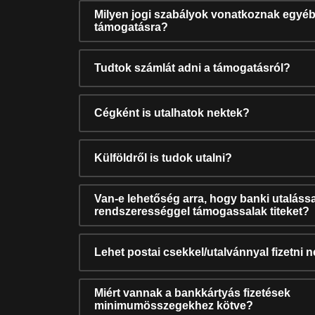
Milyen jogi szabályok vonatkoznak egyéb
támogatásra?
Tudtok számlát adni a támogatásról?
Cégként is utalhatok nektek?
Külföldről is tudok utalni?
Van-e lehetőség arra, hogy banki utalássa
rendszerességgel támogassalak titeket?
Lehet postai csekkel/utalvánnyal fizetni 
Miért vannak a bankkártyás fizetések
minimumösszegekhez kötve?