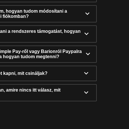
ám, hogyan tudom módosítani a
i fiókomban?
ni a rendszeres támogatást, hogyan
Simple Pay-ről vagy Barionról Paypalra
ra hogyan tudom megtenni?
t kapni, mit csináljak?
, amire nincs itt válasz, mit