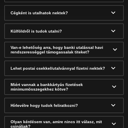
Cégként is utalhatok nektek?
Külföldről is tudok utalni?
Van-e lehetőség arra, hogy banki utalással havi
rendszerességgel támogassalak titeket?
Lehet postai csekkel/utalvánnyal fizetni nektek?
Miért vannak a bankkártyás fizetések
minimumösszegekhez kötve?
Hírlevélre hogy tudok feliratkozni?
Olyan kérdésem van, amire nincs itt válasz, mit
csináljak?