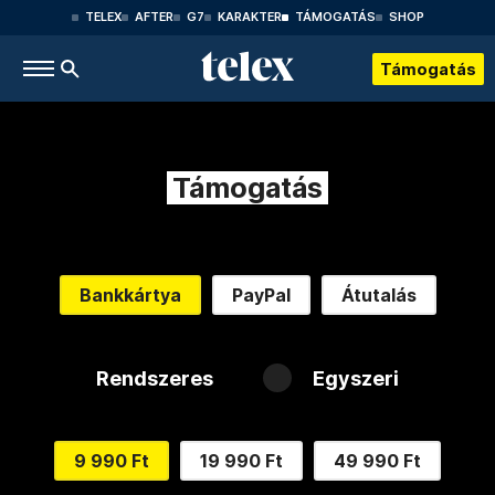
TELEX
AFTER
G7
KARAKTER
TÁMOGATÁS
SHOP
Támogatás
Támogatás
Bankkártya
PayPal
Átutalás
Rendszeres
Egyszeri
9 990 Ft
19 990 Ft
49 990 Ft