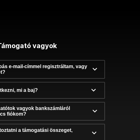
Támogató vagyok
ibás e-mail-címmel regisztráltam, vagy
et?
kezni, mi a baj?
atótok vagyok bankszámláról
incs fiókom?
oztatni a támogatási összeget,