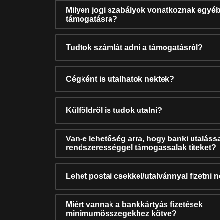
Milyen jogi szabályok vonatkoznak egyéb
támogatásra?
Tudtok számlát adni a támogatásról?
Cégként is utalhatok nektek?
Külföldről is tudok utalni?
Van-e lehetőség arra, hogy banki utalássa
rendszerességgel támogassalak titeket?
Lehet postai csekkel/utalvánnyal fizetni 
Miért vannak a bankkártyás fizetések
minimumösszegekhez kötve?