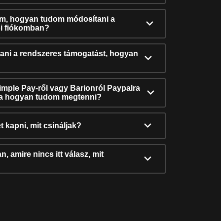
ám, hogyan tudom módosítani a
i fiókomban?
ni a rendszeres támogatást, hogyan
Simple Pay-ről vagy Barionról Paypalra
ra hogyan tudom megtenni?
t kapni, mit csináljak?
, amire nincs itt válasz, mit