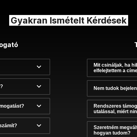
Gyakran Ismételt Kérdések
ogató
Mit csináljak, ha h
elfelejtettem a cím
k?
Nem tudok bejelent
támogatást?
Rendszeres támog
utalással, miért n
számít?
Szeretném megvált
hogyan tudom?