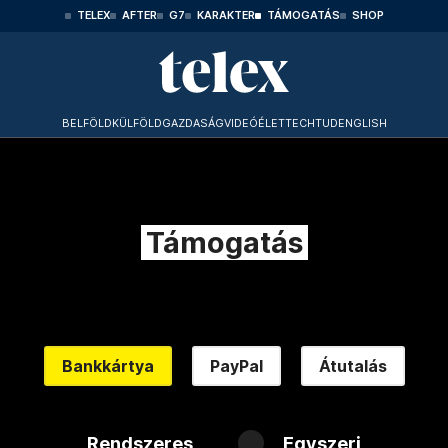
TELEX
AFTER
G7
KARAKTER
TÁMOGATÁS
SHOP
BELFÖLD
KÜLFÖLD
GAZDASÁG
VIDEÓ
ÉLET
TECHTUD
ENGLISH
Támogatás
Bankkártya
PayPal
Átutalás
Rendszeres
Egyszeri