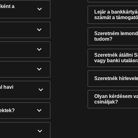
ként a
Lejár a bankkárty
számát a támogató
Szeretném lemonda
tudom?
Szeretnék átállni 
vagy banki utalás
Szeretnék hírlevele
l havi
Olyan kérdésem van
csináljak?
nektek?