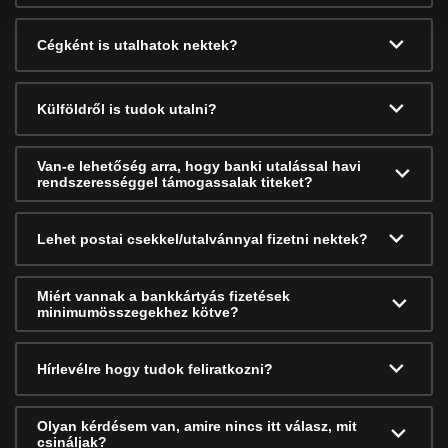
Cégként is utalhatok nektek?
Külföldről is tudok utalni?
Van-e lehetőség arra, hogy banki utalással havi
rendszerességgel támogassalak titeket?
Lehet postai csekkel/utalvánnyal fizetni nektek?
Miért vannak a bankkártyás fizetések
minimumösszegekhez kötve?
Hírlevélre hogy tudok feliratkozni?
Olyan kérdésem van, amire nincs itt válasz, mit
csináljak?