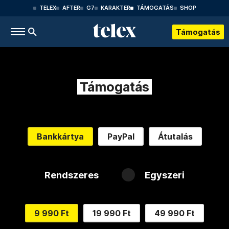
TELEX
AFTER
G7
KARAKTER
TÁMOGATÁS
SHOP
Támogatás
Támogatás
Bankkártya
PayPal
Átutalás
Rendszeres
Egyszeri
9 990 Ft
19 990 Ft
49 990 Ft