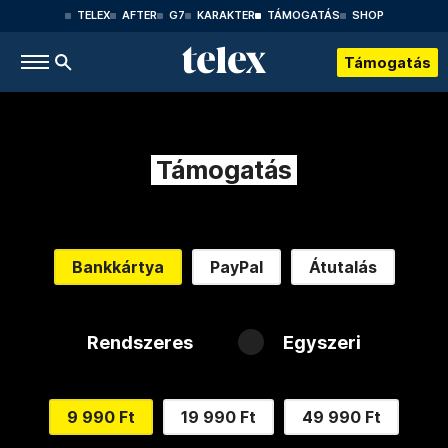
TELEX
AFTER
G7
KARAKTER
TÁMOGATÁS
SHOP
Támogatás
Támogatás
Bankkártya
PayPal
Átutalás
Rendszeres
Egyszeri
9 990 Ft
19 990 Ft
49 990 Ft