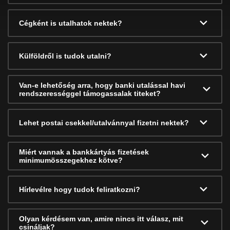
Cégként is utalhatok nektek?
Külföldről is tudok utalni?
Van-e lehetőség arra, hogy banki utalással havi
rendszerességgel támogassalak titeket?
Lehet postai csekkel/utalvánnyal fizetni nektek?
Miért vannak a bankkártyás fizetések
minimumösszegekhez kötve?
Hírlevélre hogy tudok feliratkozni?
Olyan kérdésem van, amire nincs itt válasz, mit
csináljak?