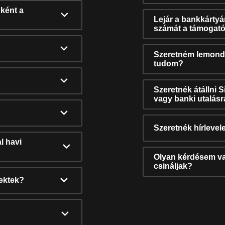
ként a
Lejár a bankkárty
számát a támogató
Szeretném lemonda
tudom?
Szeretnék átállni 
vagy banki utalás
Szeretnék hírlevele
l havi
Olyan kérdésem van
csináljak?
nektek?