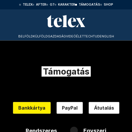
TELEX
AFTER
G7
KARAKTER
TÁMOGATÁS
SHOP
BELFÖLD
KÜLFÖLD
GAZDASÁG
VIDEÓ
ÉLET
TECHTUD
ENGLISH
Támogatás
Bankkártya
PayPal
Átutalás
Rendszeres
Egyszeri