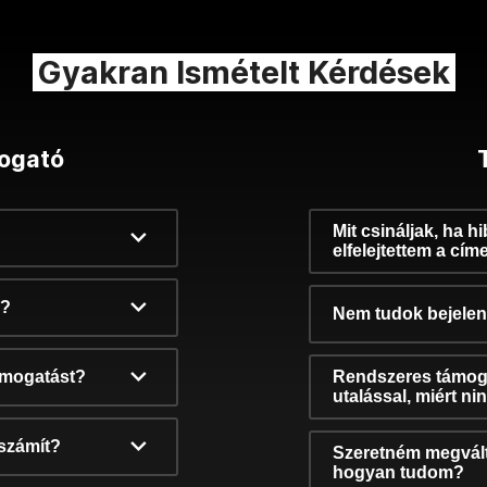
Gyakran Ismételt Kérdések
ogató
Mit csináljak, ha h
elfelejtettem a cím
k?
Nem tudok bejelent
támogatást?
Rendszeres támog
utalással, miért n
számít?
Szeretném megvált
hogyan tudom?