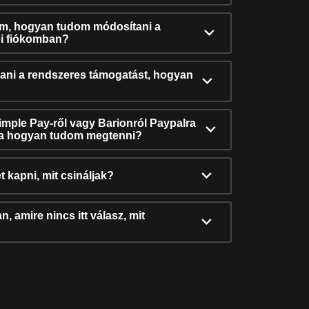
ám, hogyan tudom módosítani a
i fiókomban?
ni a rendszeres támogatást, hogyan
Simple Pay-ről vagy Barionról Paypalra
ra hogyan tudom megtenni?
t kapni, mit csináljak?
, amire nincs itt válasz, mit