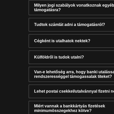
Milyen jogi szabályok vonatkoznak egyéb
támogatásra?
Tudtok számlát adni a támogatásról?
Cégként is utalhatok nektek?
Külföldről is tudok utalni?
Van-e lehetőség arra, hogy banki utalássa
rendszerességgel támogassalak titeket?
Lehet postai csekkel/utalvánnyal fizetni 
Miért vannak a bankkártyás fizetések
minimumösszegekhez kötve?