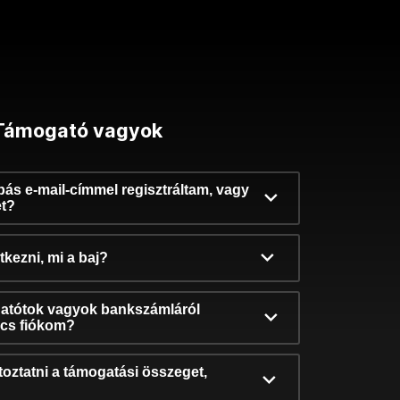
Támogató vagyok
ibás e-mail-címmel regisztráltam, vagy
et?
kezni, mi a baj?
atótok vagyok bankszámláról
incs fiókom?
oztatni a támogatási összeget,