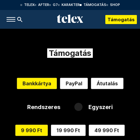
TELEX
AFTER
G7
KARAKTER
TÁMOGATÁS
SHOP
Támogatás
Támogatás
Bankkártya
PayPal
Átutalás
Rendszeres
Egyszeri
9 990 Ft
19 990 Ft
49 990 Ft