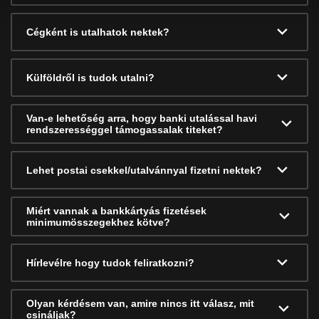
Cégként is utalhatok nektek?
Külföldről is tudok utalni?
Van-e lehetőség arra, hogy banki utalással havi
rendszerességgel támogassalak titeket?
Lehet postai csekkel/utalvánnyal fizetni nektek?
Miért vannak a bankkártyás fizetések
minimumösszegekhez kötve?
Hírlevélre hogy tudok feliratkozni?
Olyan kérdésem van, amire nincs itt válasz, mit
csináljak?