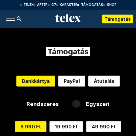
TELEX
AFTER
G7
KARAKTER
TÁMOGATÁS
SHOP
Támogatás
Támogatás
Bankkártya
PayPal
Átutalás
Rendszeres
Egyszeri
9 990 Ft
19 990 Ft
49 990 Ft