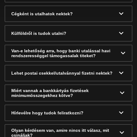
Cégként is utalhatok nektek?
Külföldről is tudok utalni?
Van-e lehetőség arra, hogy banki utalással havi
rendszerességgel támogassalak titeket?
Lehet postai csekkel/utalvánnyal fizetni nektek?
Miért vannak a bankkártyás fizetések
minimumösszegekhez kötve?
Hírlevélre hogy tudok feliratkozni?
Olyan kérdésem van, amire nincs itt válasz, mit
csináljak?