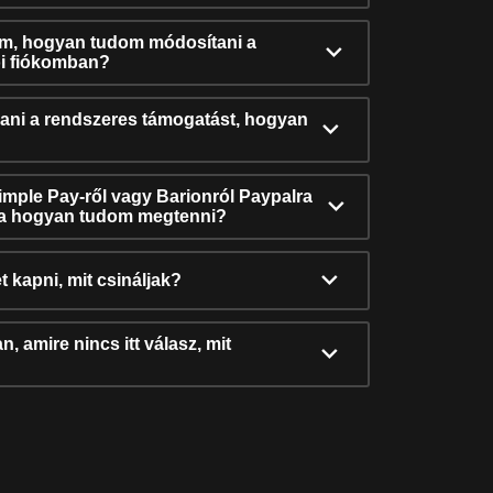
ám, hogyan tudom módosítani a
i fiókomban?
ni a rendszeres támogatást, hogyan
Simple Pay-ről vagy Barionról Paypalra
ra hogyan tudom megtenni?
t kapni, mit csináljak?
, amire nincs itt válasz, mit