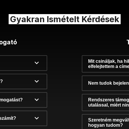
Gyakran Ismételt Kérdések
ogató
Mit csináljak, ha h
elfelejtettem a cím
k?
Nem tudok bejelent
támogatást?
Rendszeres támog
utalással, miért n
számít?
Szeretném megvált
hogyan tudom?