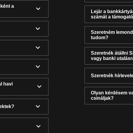
ként a
Lejár a bankkárty
számát a támogató
Szeretném lemonda
tudom?
Szeretnék átállni 
vagy banki utalás
Szeretnék hírlevele
l havi
Olyan kérdésem van
csináljak?
nektek?