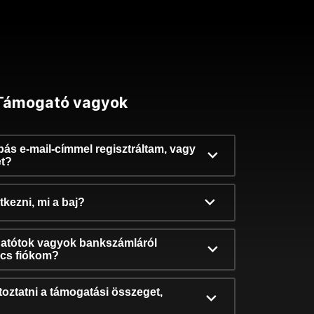
Támogató vagyok
ibás e-mail-címmel regisztráltam, vagy
et?
kezni, mi a baj?
atótok vagyok bankszámláról
incs fiókom?
oztatni a támogatási összeget,