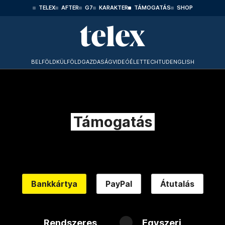
TELEX
AFTER
G7
KARAKTER
TÁMOGATÁS
SHOP
BELFÖLD
KÜLFÖLD
GAZDASÁG
VIDEÓ
ÉLET
TECHTUD
ENGLISH
Támogatás
Bankkártya
PayPal
Átutalás
Rendszeres
Egyszeri