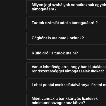
Milyen jogi szabályok vonatkoznak egyéb
támogatásra?
Tudtok számlát adni a támogatásról?
Cégként is utalhatok nektek?
Külföldről is tudok utalni?
Van-e lehetőség arra, hogy banki utalássa
rendszerességgel támogassalak titeket?
Lehet postai csekkel/utalvánnyal fizetni 
Miért vannak a bankkártyás fizetések
minimumösszegekhez kötve?