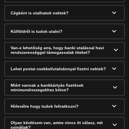
Cégként is utalhatok nektek?
Külföldről is tudok utalni?
Van-e lehetőség arra, hogy banki utalással havi
rendszerességgel támogassalak titeket?
Lehet postai csekkel/utalvánnyal fizetni nektek?
Miért vannak a bankkártyás fizetések
minimumösszegekhez kötve?
Hírlevélre hogy tudok feliratkozni?
Olyan kérdésem van, amire nincs itt válasz, mit
csináljak?