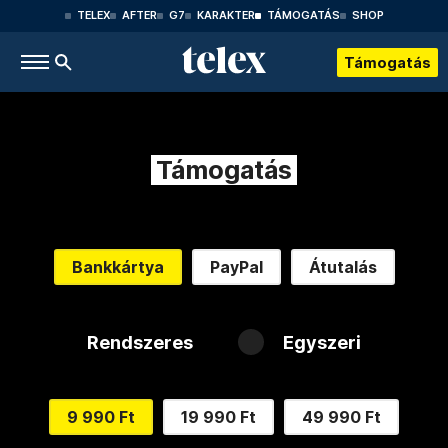
TELEX
AFTER
G7
KARAKTER
TÁMOGATÁS
SHOP
Támogatás
Támogatás
Bankkártya
PayPal
Átutalás
Rendszeres
Egyszeri
9 990 Ft
19 990 Ft
49 990 Ft