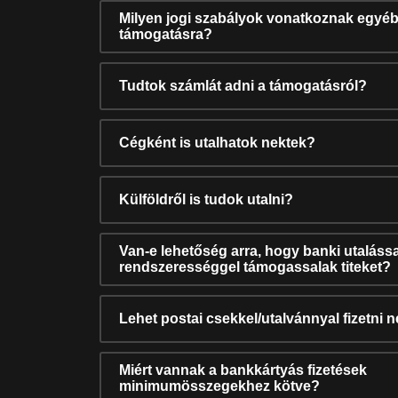
Milyen jogi szabályok vonatkoznak egyéb
támogatásra?
Tudtok számlát adni a támogatásról?
Cégként is utalhatok nektek?
Külföldről is tudok utalni?
Van-e lehetőség arra, hogy banki utalássa
rendszerességgel támogassalak titeket?
Lehet postai csekkel/utalvánnyal fizetni 
Miért vannak a bankkártyás fizetések
minimumösszegekhez kötve?