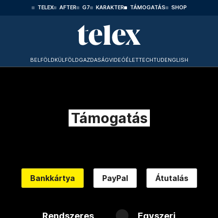
TELEX
AFTER
G7
KARAKTER
TÁMOGATÁS
SHOP
BELFÖLD
KÜLFÖLD
GAZDASÁG
VIDEÓ
ÉLET
TECHTUD
ENGLISH
Támogatás
Bankkártya
PayPal
Átutalás
Rendszeres
Egyszeri