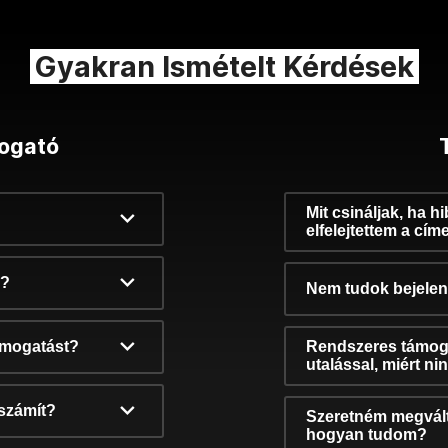
Gyakran Ismételt Kérdések
ogató
Mit csináljak, ha h
elfelejtettem a cím
k?
Nem tudok bejelent
támogatást?
Rendszeres támog
utalással, miért n
számít?
Szeretném megvált
hogyan tudom?