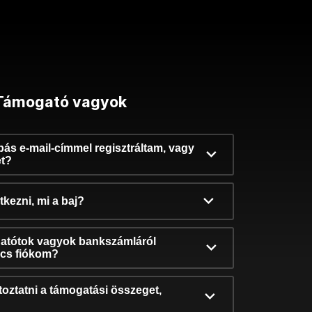
Támogató vagyok
ibás e-mail-címmel regisztráltam, vagy
et?
kezni, mi a baj?
atótok vagyok bankszámláról
incs fiókom?
oztatni a támogatási összeget,