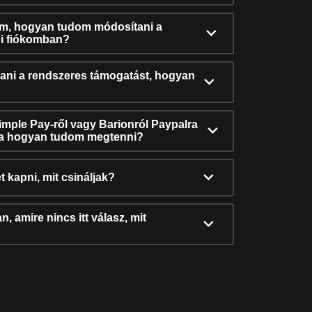
ám, hogyan tudom módosítani a
i fiókomban?
ni a rendszeres támogatást, hogyan
Simple Pay-ről vagy Barionról Paypalra
ra hogyan tudom megtenni?
t kapni, mit csináljak?
, amire nincs itt válasz, mit