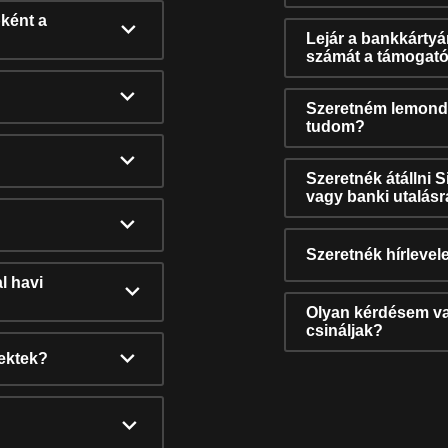
ként a
Lejár a bankkárty
számát a támogató
Szeretném lemonda
tudom?
Szeretnék átállni 
vagy banki utalás
Szeretnék hírlevele
l havi
Olyan kérdésem van
csináljak?
nektek?