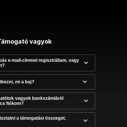
Támogató vagyok
ibás e-mail-címmel regisztráltam, vagy
et?
kezni, mi a baj?
atótok vagyok bankszámláról
incs fiókom?
oztatni a támogatási összeget,