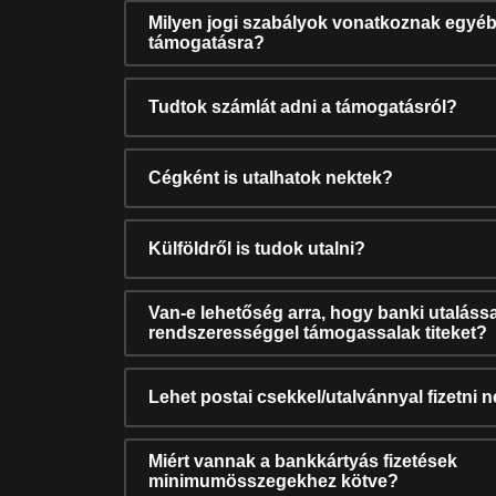
Milyen jogi szabályok vonatkoznak egyéb
támogatásra?
Tudtok számlát adni a támogatásról?
Cégként is utalhatok nektek?
Külföldről is tudok utalni?
Van-e lehetőség arra, hogy banki utalássa
rendszerességgel támogassalak titeket?
Lehet postai csekkel/utalvánnyal fizetni 
Miért vannak a bankkártyás fizetések
minimumösszegekhez kötve?