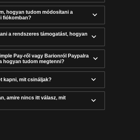
ám, hogyan tudom módosítani a
i fiókomban?
ni a rendszeres támogatást, hogyan
Simple Pay-ről vagy Barionról Paypalra
ra hogyan tudom megtenni?
t kapni, mit csináljak?
, amire nincs itt válasz, mit