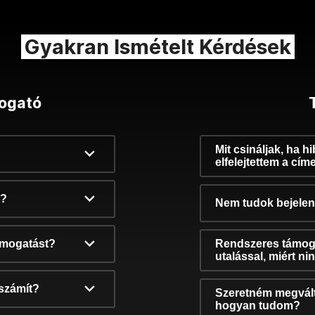
Gyakran Ismételt Kérdések
ogató
Mit csináljak, ha h
elfelejtettem a cím
k?
Nem tudok bejelent
támogatást?
Rendszeres támog
utalással, miért n
számít?
Szeretném megvált
hogyan tudom?