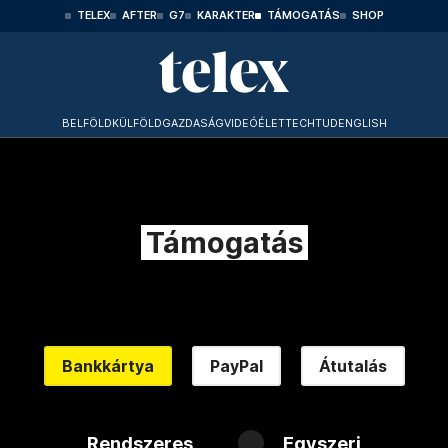
TELEX
AFTER
G7
KARAKTER
TÁMOGATÁS
SHOP
BELFÖLD
KÜLFÖLD
GAZDASÁG
VIDEÓ
ÉLET
TECHTUD
ENGLISH
Támogatás
Bankkártya
PayPal
Átutalás
Rendszeres
Egyszeri