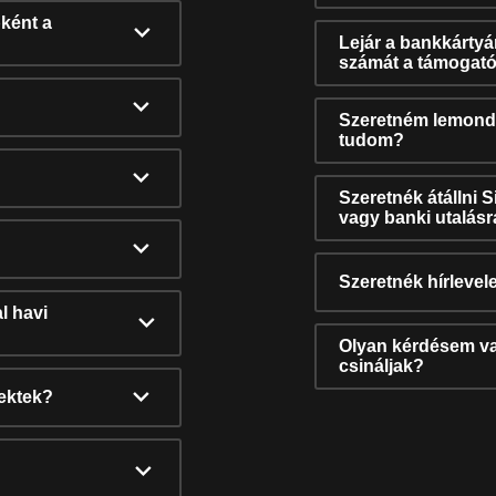
ként a
Lejár a bankkárty
számát a támogató
Szeretném lemonda
tudom?
Szeretnék átállni 
vagy banki utalás
Szeretnék hírlevele
l havi
Olyan kérdésem van
csináljak?
nektek?