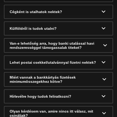
Cégként is utalhatok nektek?
Külföldről is tudok utalni?
Van-e lehetőség arra, hogy banki utalással havi
rendszerességgel támogassalak titeket?
Lehet postai csekkel/utalvánnyal fizetni nektek?
Miért vannak a bankkártyás fizetések
minimumösszegekhez kötve?
Hírlevélre hogy tudok feliratkozni?
Olyan kérdésem van, amire nincs itt válasz, mit
csináljak?