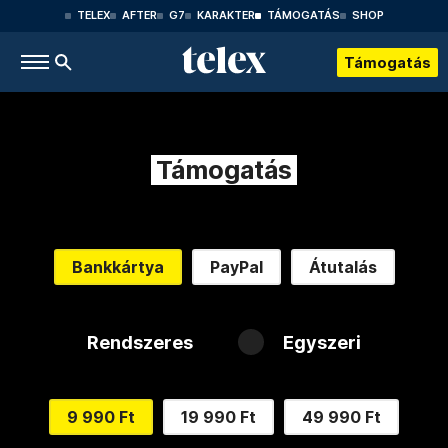
TELEX
AFTER
G7
KARAKTER
TÁMOGATÁS
SHOP
Támogatás
Támogatás
Bankkártya
PayPal
Átutalás
Rendszeres
Egyszeri
9 990 Ft
19 990 Ft
49 990 Ft