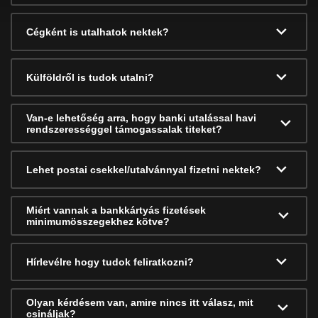
Cégként is utalhatok nektek?
Külföldről is tudok utalni?
Van-e lehetőség arra, hogy banki utalással havi
rendszerességgel támogassalak titeket?
Lehet postai csekkel/utalvánnyal fizetni nektek?
Miért vannak a bankkártyás fizetések
minimumösszegekhez kötve?
Hírlevélre hogy tudok feliratkozni?
Olyan kérdésem van, amire nincs itt válasz, mit
csináljak?