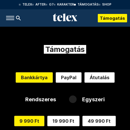
TELEX
AFTER
G7
KARAKTER
TÁMOGATÁS
SHOP
Támogatás
Támogatás
Bankkártya
PayPal
Átutalás
Rendszeres
Egyszeri
9 990 Ft
19 990 Ft
49 990 Ft