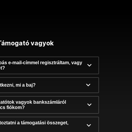
Támogató vagyok
ibás e-mail-címmel regisztráltam, vagy
et?
kezni, mi a baj?
atótok vagyok bankszámláról
incs fiókom?
oztatni a támogatási összeget,