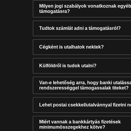
Milyen jogi szabályok vonatkoznak egyéb
támogatásra?
Tudtok számlát adni a támogatásról?
Cégként is utalhatok nektek?
Külföldről is tudok utalni?
Van-e lehetőség arra, hogy banki utalássa
rendszerességgel támogassalak titeket?
Lehet postai csekkel/utalvánnyal fizetni 
Miért vannak a bankkártyás fizetések
minimumösszegekhez kötve?