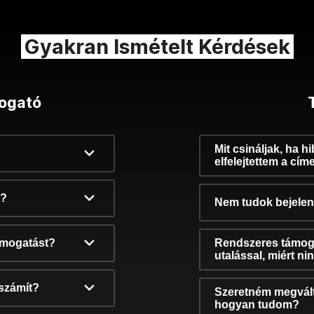
Gyakran Ismételt Kérdések
ogató
Mit csináljak, ha h
elfelejtettem a cím
k?
Nem tudok bejelent
támogatást?
Rendszeres támog
utalással, miért n
számít?
Szeretném megvált
hogyan tudom?