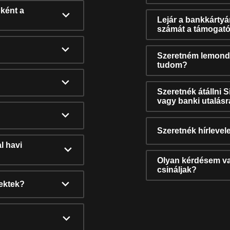
ként a
Lejár a bankkárty
számát a támogató
Szeretném lemonda
tudom?
Szeretnék átállni 
vagy banki utalás
Szeretnék hírlevele
l havi
Olyan kérdésem van
csináljak?
nektek?