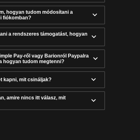
ám, hogyan tudom módosítani a
i fiókomban?
ni a rendszeres támogatást, hogyan
Simple Pay-ről vagy Barionról Paypalra
ra hogyan tudom megtenni?
t kapni, mit csináljak?
, amire nincs itt válasz, mit