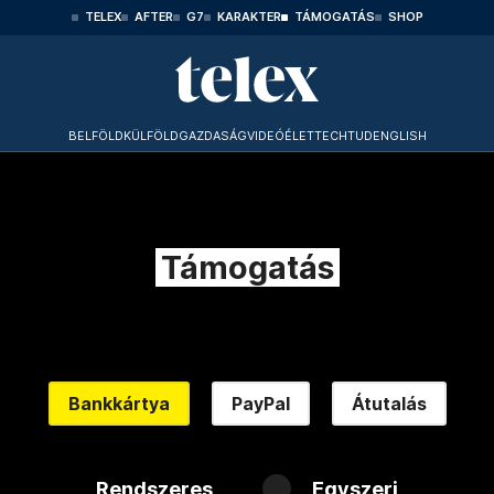
TELEX
AFTER
G7
KARAKTER
TÁMOGATÁS
SHOP
BELFÖLD
KÜLFÖLD
GAZDASÁG
VIDEÓ
ÉLET
TECHTUD
ENGLISH
Támogatás
Bankkártya
PayPal
Átutalás
Rendszeres
Egyszeri