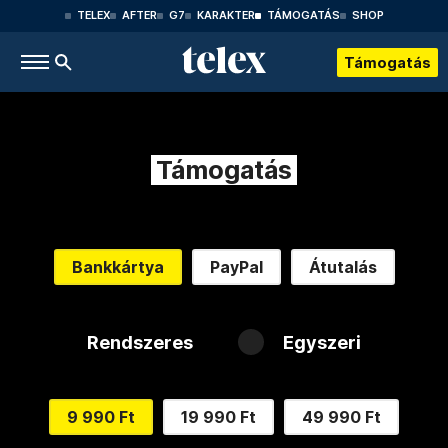
TELEX
AFTER
G7
KARAKTER
TÁMOGATÁS
SHOP
Támogatás
Támogatás
Bankkártya
PayPal
Átutalás
Rendszeres
Egyszeri
9 990 Ft
19 990 Ft
49 990 Ft