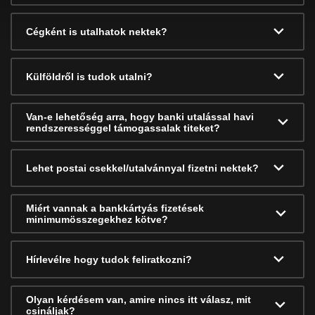
Cégként is utalhatok nektek?
Külföldről is tudok utalni?
Van-e lehetőség arra, hogy banki utalással havi
rendszerességgel támogassalak titeket?
Lehet postai csekkel/utalvánnyal fizetni nektek?
Miért vannak a bankkártyás fizetések
minimumösszegekhez kötve?
Hírlevélre hogy tudok feliratkozni?
Olyan kérdésem van, amire nincs itt válasz, mit
csináljak?