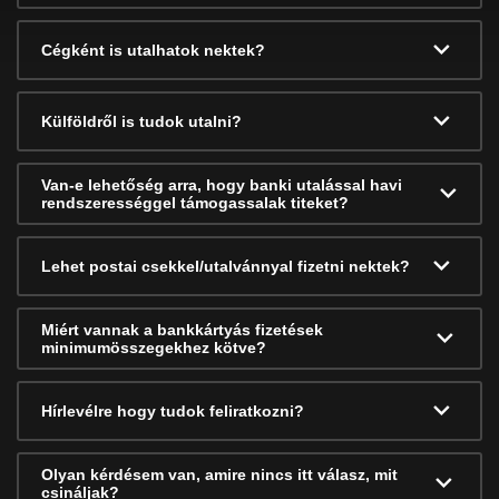
Cégként is utalhatok nektek?
Külföldről is tudok utalni?
Van-e lehetőség arra, hogy banki utalással havi
rendszerességgel támogassalak titeket?
Lehet postai csekkel/utalvánnyal fizetni nektek?
Miért vannak a bankkártyás fizetések
minimumösszegekhez kötve?
Hírlevélre hogy tudok feliratkozni?
Olyan kérdésem van, amire nincs itt válasz, mit
csináljak?