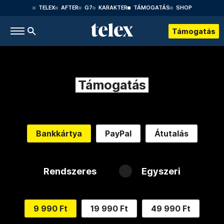
TELEX
AFTER
G7
KARAKTER
TÁMOGATÁS
SHOP
Támogatás
Támogatás
Bankkártya
PayPal
Átutalás
Rendszeres
Egyszeri
9 990 Ft
19 990 Ft
49 990 Ft