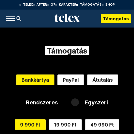
TELEX
AFTER
G7
KARAKTER
TÁMOGATÁS
SHOP
Támogatás
Támogatás
Bankkártya
PayPal
Átutalás
Rendszeres
Egyszeri
9 990 Ft
19 990 Ft
49 990 Ft