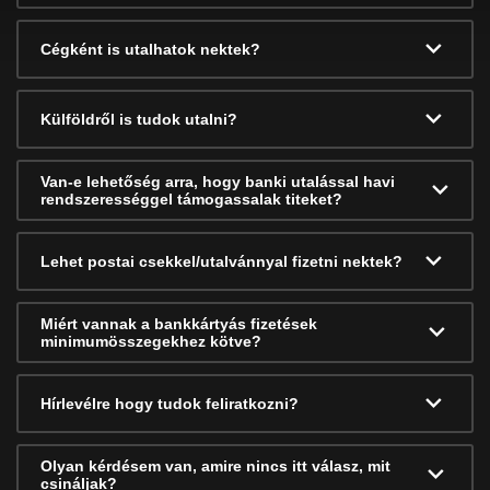
Cégként is utalhatok nektek?
Külföldről is tudok utalni?
Van-e lehetőség arra, hogy banki utalással havi
rendszerességgel támogassalak titeket?
Lehet postai csekkel/utalvánnyal fizetni nektek?
Miért vannak a bankkártyás fizetések
minimumösszegekhez kötve?
Hírlevélre hogy tudok feliratkozni?
Olyan kérdésem van, amire nincs itt válasz, mit
csináljak?