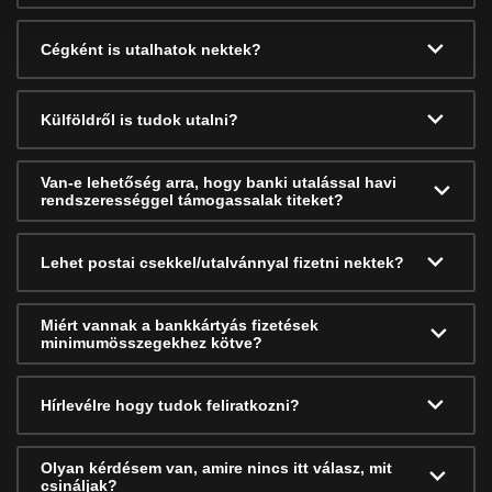
Cégként is utalhatok nektek?
Külföldről is tudok utalni?
Van-e lehetőség arra, hogy banki utalással havi
rendszerességgel támogassalak titeket?
Lehet postai csekkel/utalvánnyal fizetni nektek?
Miért vannak a bankkártyás fizetések
minimumösszegekhez kötve?
Hírlevélre hogy tudok feliratkozni?
Olyan kérdésem van, amire nincs itt válasz, mit
csináljak?