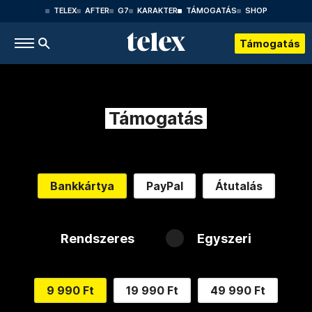
TELEX
AFTER
G7
KARAKTER
TÁMOGATÁS
SHOP
Támogatás
Támogatás
Bankkártya
PayPal
Átutalás
Rendszeres
Egyszeri
9 990 Ft
19 990 Ft
49 990 Ft