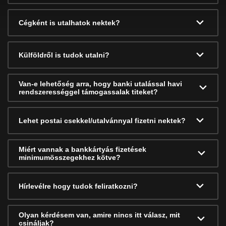
Cégként is utalhatok nektek?
Külföldről is tudok utalni?
Van-e lehetőség arra, hogy banki utalással havi
rendszerességgel támogassalak titeket?
Lehet postai csekkel/utalvánnyal fizetni nektek?
Miért vannak a bankkártyás fizetések
minimumösszegekhez kötve?
Hírlevélre hogy tudok feliratkozni?
Olyan kérdésem van, amire nincs itt válasz, mit
csináljak?