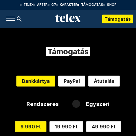
TELEX
AFTER
G7
KARAKTER
TÁMOGATÁS
SHOP
Támogatás
Támogatás
Bankkártya
PayPal
Átutalás
Rendszeres
Egyszeri
9 990 Ft
19 990 Ft
49 990 Ft