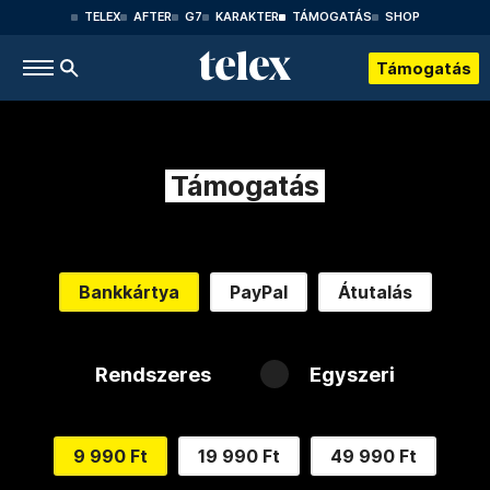
TELEX
AFTER
G7
KARAKTER
TÁMOGATÁS
SHOP
Támogatás
Támogatás
Bankkártya
PayPal
Átutalás
Rendszeres
Egyszeri
9 990 Ft
19 990 Ft
49 990 Ft