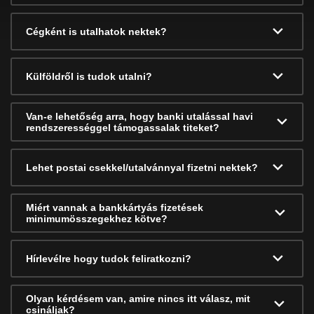
Cégként is utalhatok nektek?
Külföldről is tudok utalni?
Van-e lehetőség arra, hogy banki utalással havi
rendszerességgel támogassalak titeket?
Lehet postai csekkel/utalvánnyal fizetni nektek?
Miért vannak a bankkártyás fizetések
minimumösszegekhez kötve?
Hírlevélre hogy tudok feliratkozni?
Olyan kérdésem van, amire nincs itt válasz, mit
csináljak?